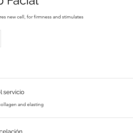
 Facial
es new cell, for firmness and stimulates
l servicio
collagen and elasting
ncelación