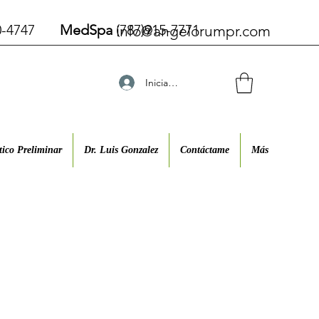
270-4747
MedSpa
(787)915-7771
info@angelorumpr.com
Iniciar sesión
tico Preliminar
Dr. Luis Gonzalez
Contáctame
Más