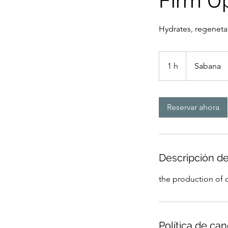
Firm Up
Hydrates, regenetar
1 h
1
Sabana
Reservar ahora
Descripción de
the production of 
Política de ca