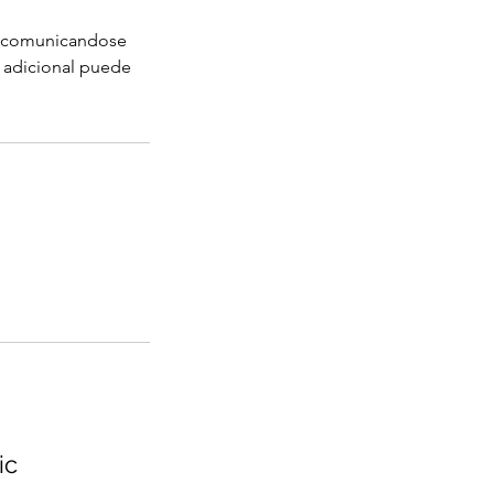
ra comunicandose
n adicional puede
ic